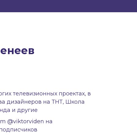
денеев
огих телевизионных проектах, в
ва дизайнеров на ТНТ, Школа
нда и другие
am @viktorviden на
подписчиков