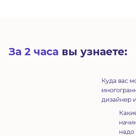
За 2 часа
вы узнаете:
Куда вас м
многогранн
дизайнер 
Каки
начи
надо 