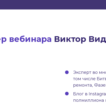
ер вебинара
Виктор Ви
Эксперт во мн
том числе Бит
ремонта, Фазе
Блог в Instagr
полмиллиона 