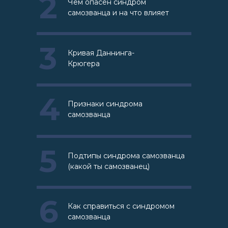
2
Чем опасен синдром
самозванца и на что влияет
3
Кривая Даннинга-
Крюгера
4
Признаки синдрома
самозванца
5
Подтипы синдрома самозванца
(какой ты самозванец)
6
Как справиться с синдромом
самозванца