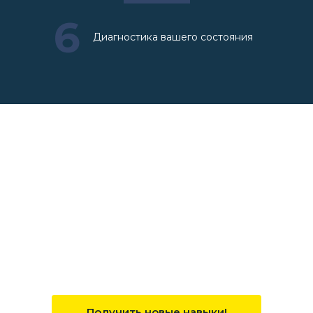
6
Диагностика вашего состояния
Только полезная
информация!
За 2 часа вебинара вы получите
много практических знаний,
которые сможете сразу же начать
применять!
Получить новые навыки!