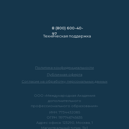
8 (800) 600-40-
97
Техническая поддержка
Политика конфиденциальности
Публичная оферта
Согласие на обработку персональных данных
ООО «Международная Академия
дополнительного
профессионального образования»
ИНН: 7734432085
ОГРН: 1197746745635
Адрес офиса: 123290, Москва, 1
Магистральный тупик, 11с1