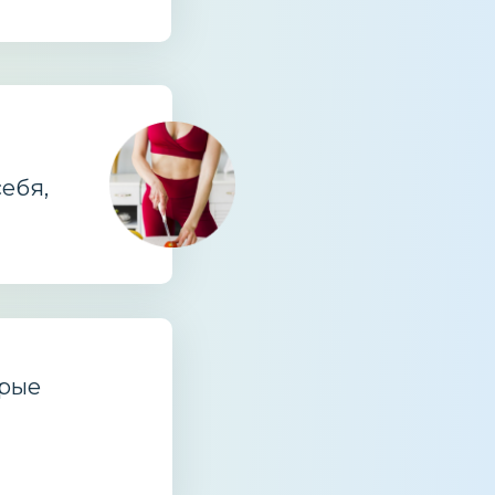
ебя,
орые