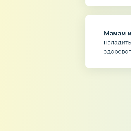
Мамам 
наладить
здоровог