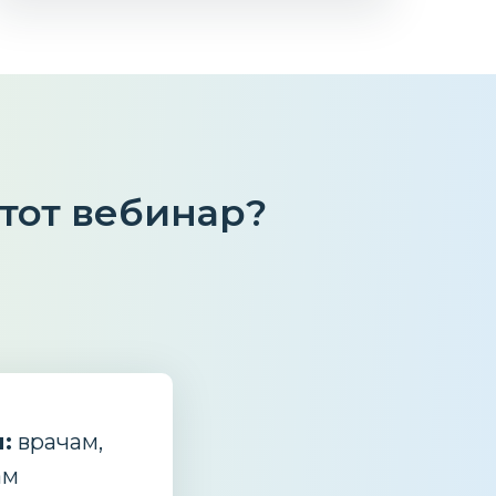
этот вебинар?
:
врачам,
ам