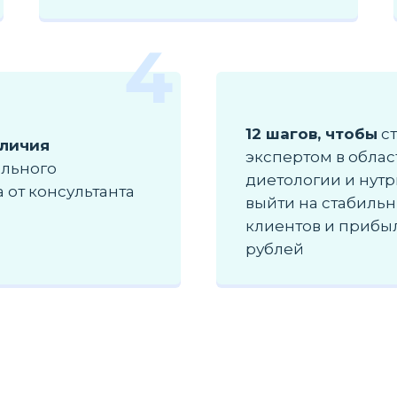
4
12 шагов, чтобы
ст
тличия
экспертом в облас
льного
диетологии и нут
 от консультанта
выйти на стабиль
клиентов и прибыл
рублей