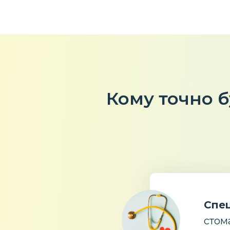
Кому точно б
Спец
стом