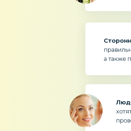
Сторон
правильн
а также 
Людя
хотя
пров