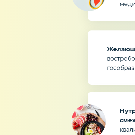
меди
Желающ
востреб
гособраз
Нутр
сме
квал