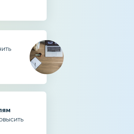
чить
лям
повысить