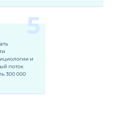
5
ать
ти
рициологии и
ный поток
ь 300 000