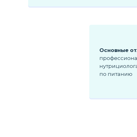
Основные о
профессиона
нутрициолога
по питанию